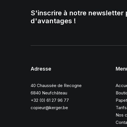
S'inscrire à notre newsletter 
d'avantages !
Adresse
Men
40 Chaussée de Recogne
Accue
6840 Neufchâteau
Bouti
+32 (0) 61 27 96 77
Papet
copieur@kerger.be
Tarif
Nos c
Conta