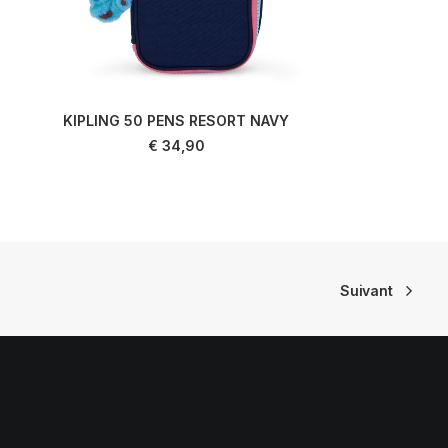
KIPLING 50 PENS RESORT NAVY
EAS
AJOUTER AU PANIER
€
34,90
Suivant