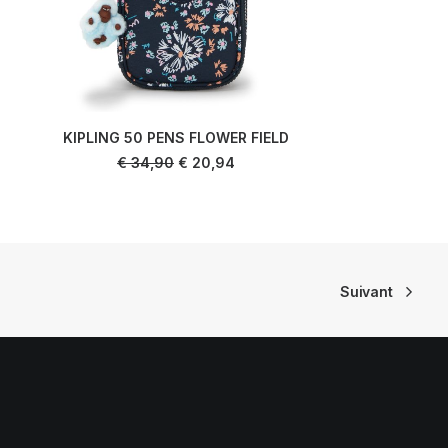
KIPLING 50 PENS FLOWER FIELD
AJOUTER AU PANIER
Le
Le
€
34,90
€
20,94
prix
prix
initial
actuel
était :
est :
€ 34,90.
€ 20,94.
Suivant