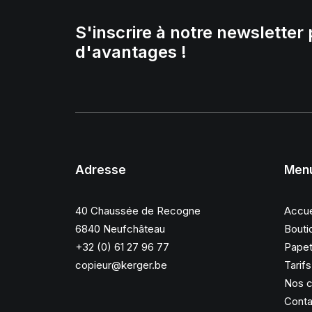
S'inscrire à notre newsletter 
d'avantages !
Adresse
Men
40 Chaussée de Recogne
Accue
6840 Neufchâteau
Bouti
+32 (0) 61 27 96 77
Papet
copieur@kerger.be
Tarif
Nos c
Conta