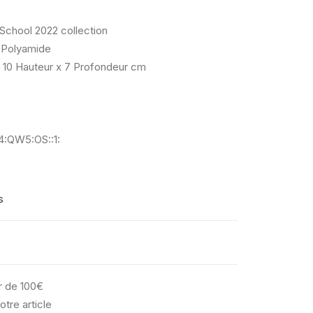
 School 2022 collection
Polyamide
 10 Hauteur x 7 Profondeur cm
:QW5:OS::1:
s
ir de 100€
otre article