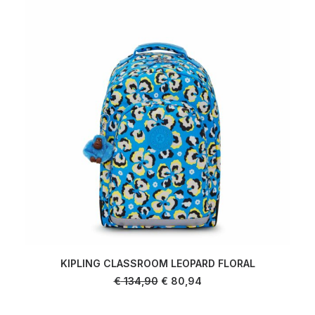
KIPLING CLASSROOM LEOPARD FLORAL
AJOUTER AU PANIER
Le
Le
€
134,90
€
80,94
prix
prix
initial
actuel
était :
est :