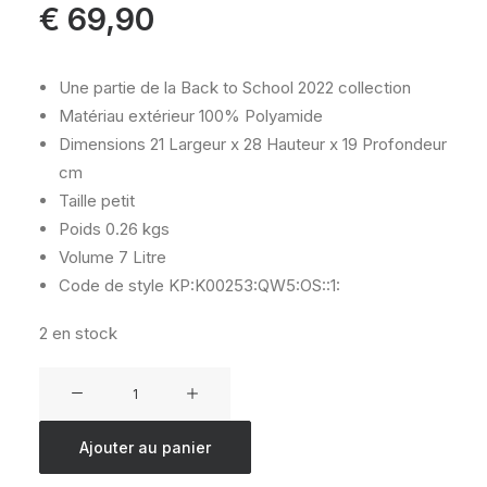
€
69,90
Une partie de la Back to School 2022 collection
Matériau extérieur
100% Polyamide
Dimensions
21 Largeur x 28 Hauteur x 19 Profondeur
cm
Taille
petit
Poids
0.26 kgs
Volume
7 Litre
Code de style
KP:K00253:QW5:OS::1:
2 en stock
quantité
de
Kipling
Ajouter au panier
FASTER
PINK