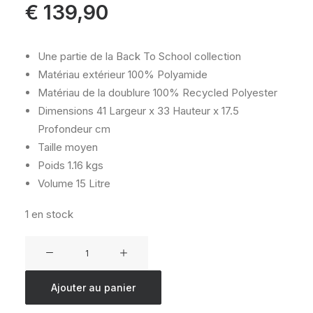
€
139,90
Une partie de la Back To School collection
Matériau extérieur
100% Polyamide
Matériau de la doublure
100% Recycled Polyester
Dimensions
41 Largeur x 33 Hauteur x 17.5
Profondeur cm
Taille
moyen
Poids
1.16 kgs
Volume
15 Litre
1 en stock
quantité
de
KIPLING
Ajouter au panier
PREPPY
UNDERSEA