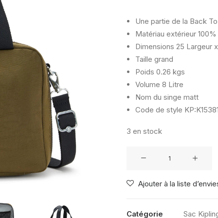
Une partie de la Back To
Matériau extérieur
100% 
Dimensions
25 Largeur x
Taille
grand
Poids
0.26 kgs
Volume
8 Litre
Nom du singe
matt
Code de style
KP:K15381
3 en stock
quantité
de
KIPLING
Ajouter à la liste d’envie
MIYO
TREASURE
GREEN
Catégorie
Sac Kiplin