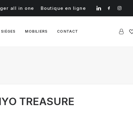
ger all in one
Boutique en ligne
 SIÈGES
MOBILIERS
CONTACT
MIYO TREASURE