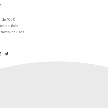
é
ir de 100€
otre article
 taxes incluses