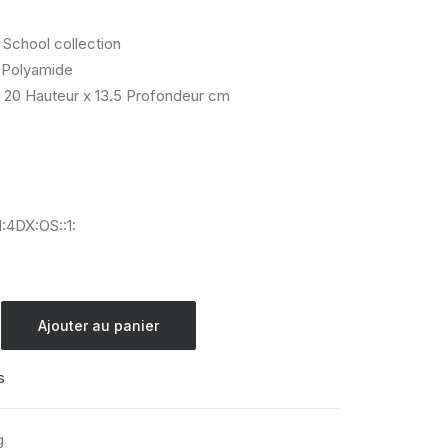
 School collection
Polyamide
 20 Hauteur x 13.5 Profondeur cm
:4DX:OS::1:
Ajouter au panier
s
g