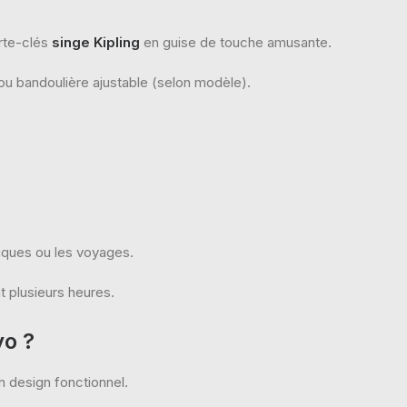
rte-clés
singe Kipling
en guise de touche amusante.
ou bandoulière ajustable (selon modèle).
niques ou les voyages.
t plusieurs heures.
yo ?
n design fonctionnel.