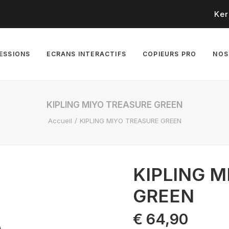
Ker
RESSIONS
ECRANS INTERACTIFS
COPIEURS PRO
NOS
KIPLING MIYO TREASURE GREEN
Accueil
KIPLING MIYO TREASURE GREEN
KIPLING 
GREEN
€
64,90