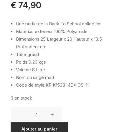
€
74,90
Une partie de la Back To School collection
Matériau extérieur
100% Polyamide
Dimensions
25 Largeur x 20 Hauteur x 13.5
Profondeur cm
Taille
grand
Poids
0.26 kgs
Volume
8 Litre
Nom du singe
matt
Code de style
KP:K15381:4DX:OS::1:
3 en stock
quantité
de
KIPLING
Ajouter au panier
MIYO