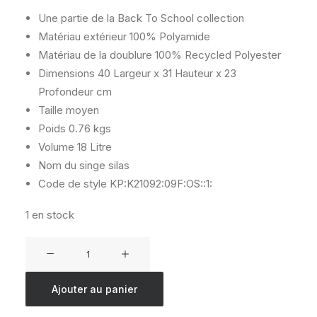
était :
est :
€ 99,90.
€ 79,20.
Une partie de la Back To School collection
Matériau extérieur
100% Polyamide
Matériau de la doublure
100% Recycled Polyester
Dimensions
40 Largeur x 31 Hauteur x 23
Profondeur cm
Taille
moyen
Poids
0.76 kgs
Volume
18 Litre
Nom du singe
silas
Code de style
KP:K21092:09F:OS::1:
1 en stock
quantité
de
KIPLING
Ajouter au panier
INIKO
TRUE