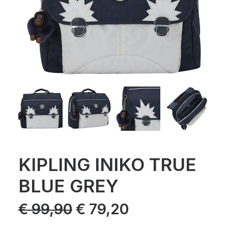
KIPLING INIKO TRUE
BLUE GREY
Le
Le
€
99,90
€
79,20
prix
prix
initial
actuel