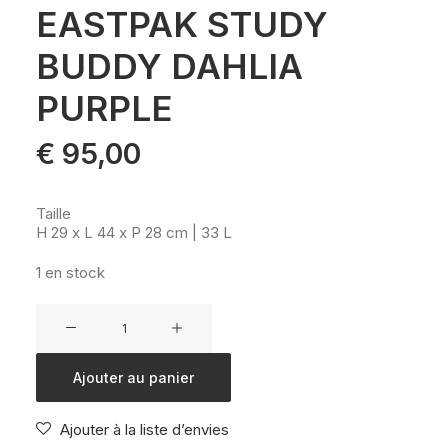
EASTPAK STUDY
BUDDY DAHLIA
PURPLE
€
95,00
Taille
H 29 x L 44 x P 28 cm | 33 L
1 en stock
quantité
de
EASTPAK
Ajouter au panier
STUDY
BUDDY
Ajouter à la liste d’envies
DAHLIA