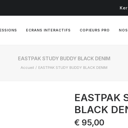
Ker
RESSIONS
ECRANS INTERACTIFS
COPIEURS PRO
NOS
EASTPAK STUDY BUDDY BLACK DENIM
Accueil
EASTPAK STUDY BUDDY BLACK DENIM
EASTPAK 
BLACK DE
€
95,00