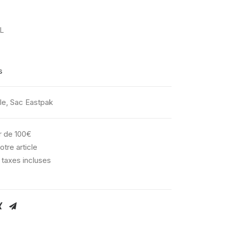
 L
s
le
,
Sac Eastpak
ir de 100€
otre article
 taxes incluses