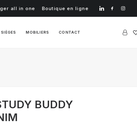
ger all in one
Boutique en ligne
 SIÈGES
MOBILIERS
CONTACT
STUDY BUDDY
NIM