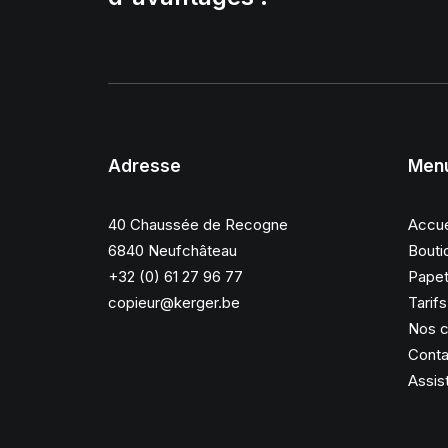
Adresse
Men
40 Chaussée de Recogne
Accue
6840 Neufchâteau
Bouti
+32 (0) 61 27 96 77
Papet
copieur@kerger.be
Tarif
Nos c
Conta
Assis