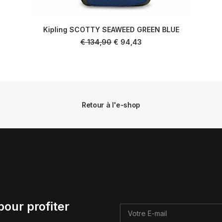
Kipling SCOTTY SEAWEED GREEN BLUE
AJOUTER AU PANIER
Le
Le
€
134,90
€
94,43
prix
prix
initial
actuel
était :
est :
€ 134,90.
€ 94,43.
Retour à l'e-shop
pour profiter