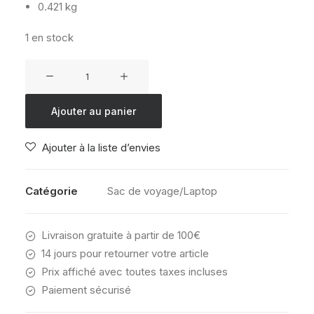
0.421 kg
1 en stock
quantité
de
AMERICAN
Ajouter au panier
TOURISTER
URBAN
Ajouter à la liste d’envies
GROOVE
UG25
TOTE
Catégorie
Sac de voyage/Laptop
BP
15.6
Livraison gratuite à partir de 100€
URBAN
GREEN
14 jours pour retourner votre article
Prix affiché avec toutes taxes incluses
Paiement sécurisé