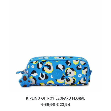
KIPLING GITROY LEOPARD FLORAL
AJOUTER AU PANIER
Le
Le
€
39,90
€
23,94
prix
prix