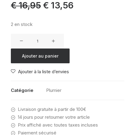
Le
Le
€
16,95
€
13,56
prix
prix
initial
actuel
était :
est :
€ 16,95.
€ 13,56.
2 en stock
quantité
de
DAKINE
Ajouter au panier
ACCESSORY
CASE
Ajouter à la liste d’envies
MULLED
BASIL
Catégorie
Plumier
Livraison gratuite à partir de 100€
14 jours pour retourner votre article
Prix affiché avec toutes taxes incluses
Paiement sécurisé