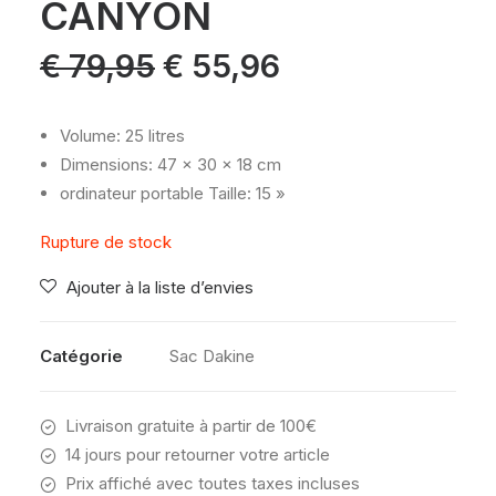
CANYON
Le
Le
€
79,95
€
55,96
prix
prix
initial
actuel
était :
est :
€ 79,95.
€ 55,96.
Volume: 25 litres
Dimensions: 47 x 30 x 18 cm
ordinateur portable Taille: 15 »
Rupture de stock
Ajouter à la liste d’envies
Catégorie
Sac Dakine
Livraison gratuite à partir de 100€
14 jours pour retourner votre article
Prix affiché avec toutes taxes incluses