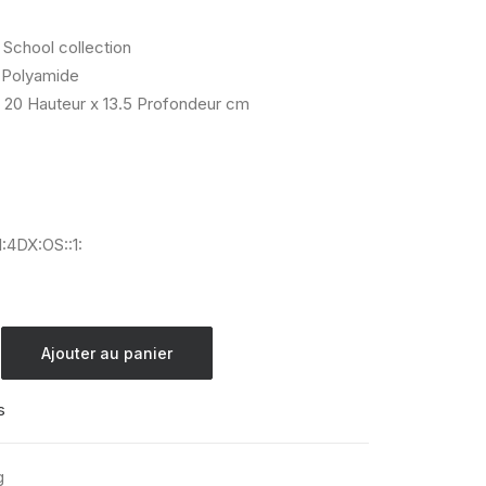
 School collection
Polyamide
 20 Hauteur x 13.5 Profondeur cm
:4DX:OS::1:
Ajouter au panier
s
g