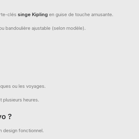
rte-clés
singe Kipling
en guise de touche amusante.
ou bandoulière ajustable (selon modèle).
niques ou les voyages.
t plusieurs heures.
yo ?
n design fonctionnel.