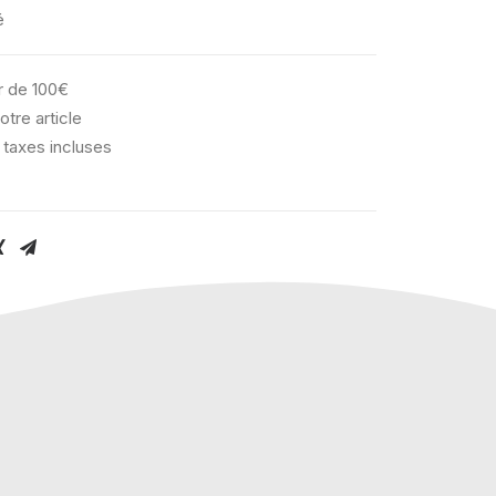
é
ir de 100€
otre article
 taxes incluses