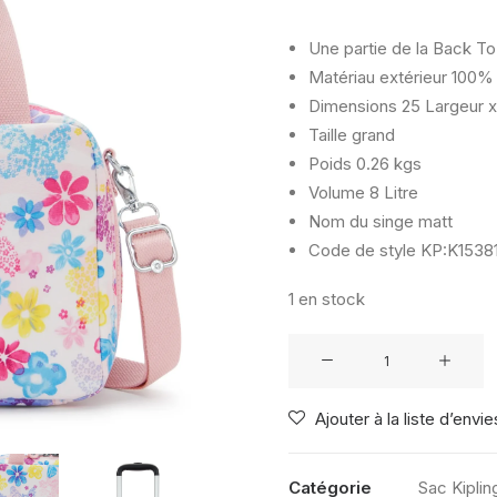
Une partie de la Back To
Matériau extérieur
100% 
Dimensions
25 Largeur x
Taille
grand
Poids
0.26 kgs
Volume
8 Litre
Nom du singe
matt
Code de style
KP:K15381
1 en stock
quantité
de
KIPLING
Ajouter à la liste d’envie
MIYO
FLOWER
STAMP
Catégorie
Sac Kiplin