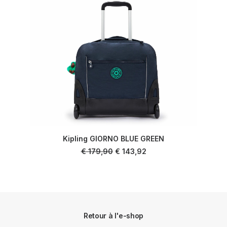
Kipling GIORNO BLUE GREEN
AJOUTER AU PANIER
Le
Le
€
179,90
€
143,92
prix
prix
initial
actuel
était :
est :
€ 179,90.
€ 143,92.
Retour à l'e-shop