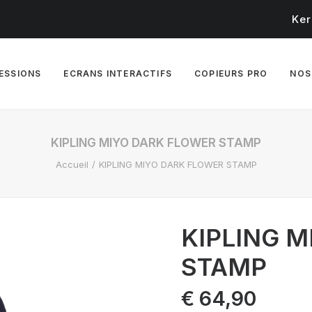
Ker
RESSIONS
ECRANS INTERACTIFS
COPIEURS PRO
NOS
KIPLING MIYO DARK FLOWER STAMP
Accueil
KIPLING MIYO DARK FLOWER STAMP
KIPLING 
STAMP
€
64,90