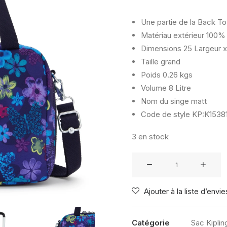
Une partie de la Back To
Matériau extérieur
100% 
Dimensions
25 Largeur x
Taille
grand
Poids
0.26 kgs
Volume
8 Litre
Nom du singe
matt
Code de style
KP:K15381
3 en stock
quantité
de
KIPLING
Ajouter à la liste d’envie
MIYO
DARK
FLOWER
Catégorie
Sac Kiplin