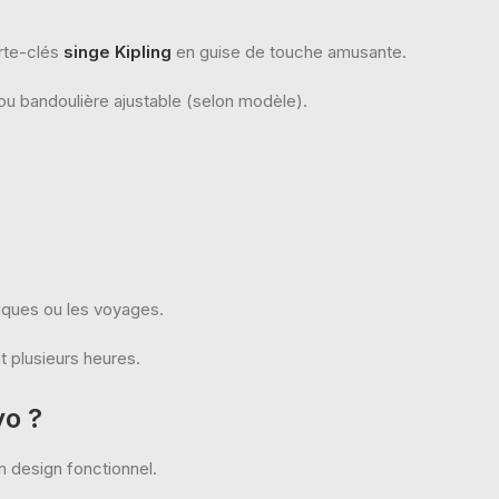
rte-clés
singe Kipling
en guise de touche amusante.
ou bandoulière ajustable (selon modèle).
niques ou les voyages.
t plusieurs heures.
yo ?
n design fonctionnel.