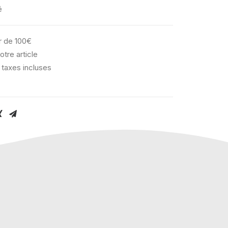
é
ir de 100€
otre article
 taxes incluses