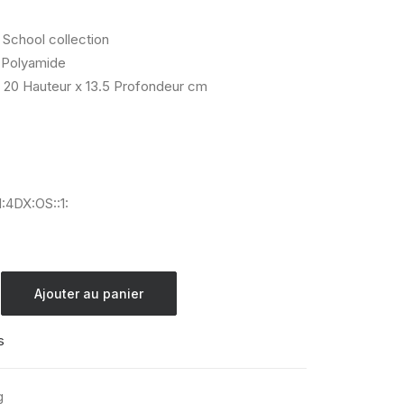
 School collection
Polyamide
 20 Hauteur x 13.5 Profondeur cm
:4DX:OS::1:
Ajouter au panier
s
g