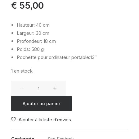
€
55,00
Hauteur: 40 cm
Largeur: 30 cm
Profondeur: 18 cm
Poids: 580 g
Pochette pour ordinateur portable:13″
1 en stock
quantité
de
PADDED
Ajouter au panier
ZIPPL'R
TERRA
Ajouter à la liste d’envies
RED
24L
Catégorie
Sac Eastpak