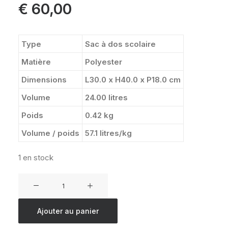
€
60,00
Type
Sac à dos scolaire
Matière
Polyester
Dimensions
L30.0 x H40.0 x P18.0 cm
Volume
24.00 litres
Poids
0.42 kg
Volume / poids
57.1 litres/kg
1 en stock
quantité
de
EASTPAK
Ajouter au panier
DAY
PAK'R