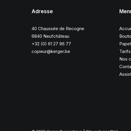
Adresse
Men
40 Chaussée de Recogne
Accue
6840 Neufchâteau
Bouti
+32 (0) 61 27 96 77
Papet
copieur@kerger.be
Tarif
Nos c
Conta
Assis