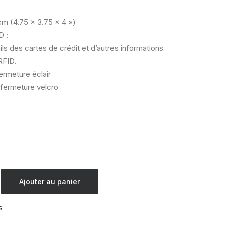
 cm (4.75 x 3.75 x 4 »)
D :
ls des cartes de crédit et d’autres informations
RFID.
rmeture éclair
fermeture velcro
Ajouter au panier
s