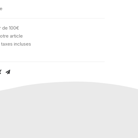
le
ir de 100€
otre article
 taxes incluses