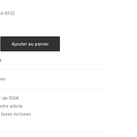
id RFID
Ajouter au panier
s
tes
ir de 100€
otre article
 taxes incluses