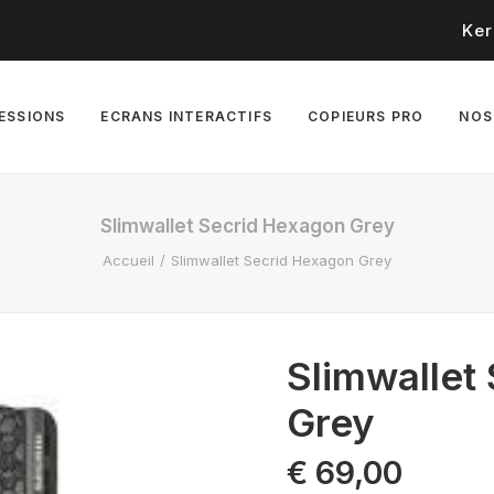
Ker
RESSIONS
ECRANS INTERACTIFS
COPIEURS PRO
NOS
Slimwallet Secrid Hexagon Grey
Accueil
Slimwallet Secrid Hexagon Grey
Slimwallet
Grey
€
69,00