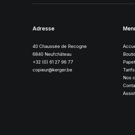
Adresse
Men
40 Chaussée de Recogne
Accue
6840 Neufchâteau
Bouti
+32 (0) 61 27 96 77
Papet
copieur@kerger.be
Tarif
Nos c
Conta
Assis