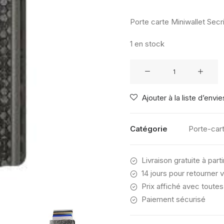
Porte carte Miniwallet Secr
1 en stock
quantité
de
Slimwallet
Ajouter à la liste d’envie
Secrid
Hexagon
Grey
Catégorie
Porte-car
Livraison gratuite à part
14 jours pour retourner v
Prix affiché avec toutes
Paiement sécurisé