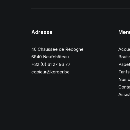
Adresse
Men
40 Chaussée de Recogne
Accue
6840 Neufchâteau
Bouti
+32 (0) 61 27 96 77
Papet
copieur@kerger.be
Tarif
Nos c
Conta
Assis