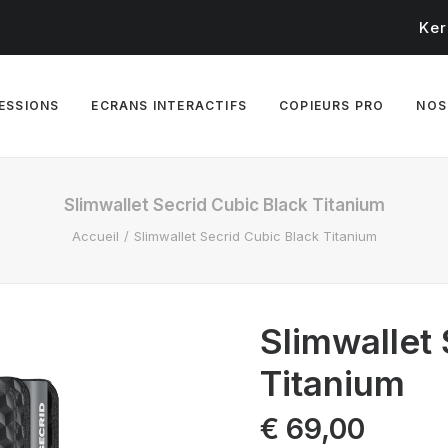
Ker
RESSIONS
ECRANS INTERACTIFS
COPIEURS PRO
NOS
Slimwallet Secrid Cubic Black Titanium
Accueil
Slimwallet Secrid Cubic Black Titanium
Slimwallet
Titanium
€
69,00