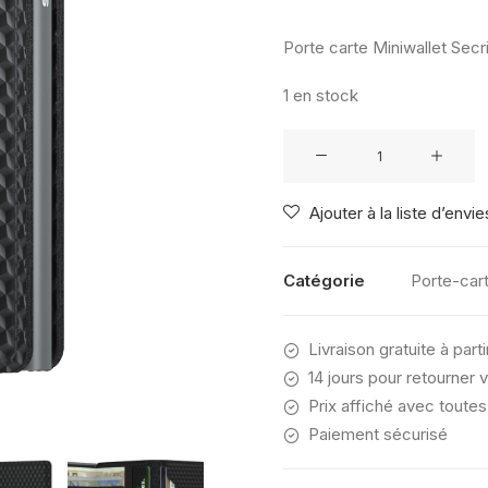
Porte carte Miniwallet Secr
1 en stock
quantité
de
Slimwallet
Ajouter à la liste d’envie
Secrid
Cubic
Black
Catégorie
Porte-car
Titanium
Livraison gratuite à part
14 jours pour retourner v
Prix affiché avec toutes
Paiement sécurisé