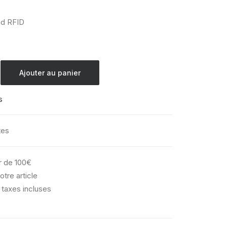
id RFID
Ajouter au panier
s
tes
ir de 100€
otre article
 taxes incluses