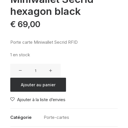
hexagon black
€
69,00
Porte carte Miniwallet Secrid RFID
1 en stock
quantité
de
Miniwallet
Ajouter au panier
Secrid
hexagon
Ajouter à la liste d’envies
black
Catégorie
Porte-cartes