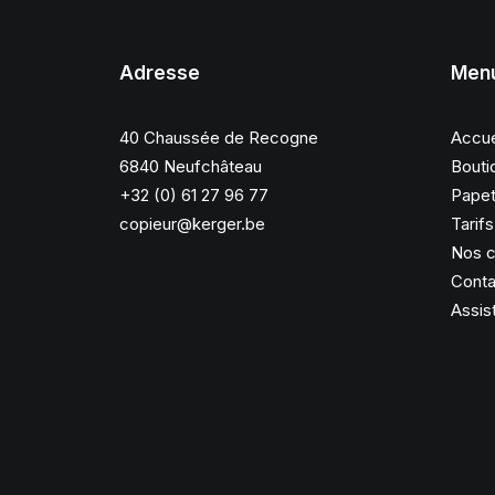
Adresse
Men
40 Chaussée de Recogne
Accue
6840 Neufchâteau
Bouti
+32 (0) 61 27 96 77
Papet
copieur@kerger.be
Tarif
Nos c
Conta
Assis