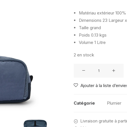
Matériau extérieur
100% 
Dimensions
23 Largeur x
Taille
grand
Poids
0.13 kgs
Volume
1 Litre
2 en stock
quantité
de
KIPLING
Ajouter à la liste d’envie
GITROY
GAME
GREY
Catégorie
Plumier
Livraison gratuite à part