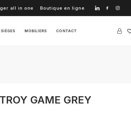
ger all in one
Boutique en ligne
 SIÈGES
MOBILIERS
CONTACT
ITROY GAME GREY