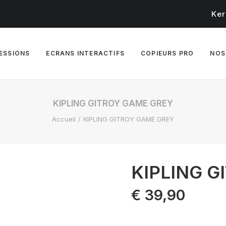
Ker
RESSIONS
ECRANS INTERACTIFS
COPIEURS PRO
NOS
KIPLING GITROY GAME GREY
Accueil
KIPLING GITROY GAME GREY
KIPLING G
€
39,90